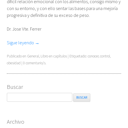
difícil relación emocional con los alimentos, consigo mismo y
con su entorno, y con ello sentar las bases para una mejoría
progresiva y definitiva de su exceso de peso.
Dr. Jose Vte. Ferrer
Sigue leyendo
→
Publicado en
General
,
Libro en capítulos
| Etiquetado:
conocer
,
control
,
obesidad
| 0 comentario/s.
Buscar
Buscar:
Archivo